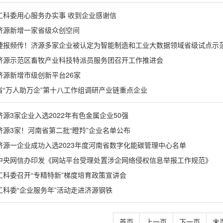
工科委用心服务办实事 收到企业感谢信
济源新增一家省级众创空间
捷报频传！济源多家企业被认定为智能制造和工业大数据领域省级试点示
济源示范区畜牧产业科技特派员服务团召开工作推进会
济源新增市级创新平台26家
省“万人助万企”第十八工作组调研产业链重点企业
济源3家企业入选2022年有色金属企业50强
济源3家！河南省第二批“瞪羚”企业名单公布
济源一企业成功入选2023年度河南省数字化能碳管理中心名单
中央网信办印发《网站平台受理处置涉企网络侵权信息举报工作规范》
工科委召开“专精特新”梯度培育政策宣讲会
工科委“企业服务年”活动走进济源钢铁
首页
上一页
下一页
末