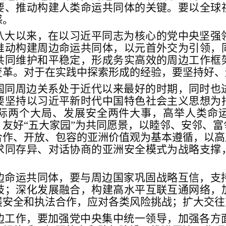
要、推动构建人类命运共同体的关键。要以全球
感。
八大以来，在以习近平同志为核心的党中央坚强
推动构建周边命运共同体，以元首外交为引领，
共同维护和平稳定，形成务实高效的周边工作框
变革。对于在实践中探索形成的经验，要坚持好、
国同周边关系处于近代以来最好的时期，同时也
要坚持以习近平新时代中国特色社会主义思想为
际两个大局、发展安全两件大事，高举人类命
友好“五大家园”为共同愿景，以睦邻、安邻、
作、开放、包容的亚洲价值观为基本遵循，以高
求同存异、对话协商的亚洲安全模式为战略支撑
边命运共同体，要与周边国家巩固战略互信，支
歧；深化发展融合，构建高水平互联互通网络，
展安全和执法合作，应对各类风险挑战；扩大交往
边工作，要加强党中央集中统一领导，加强各方