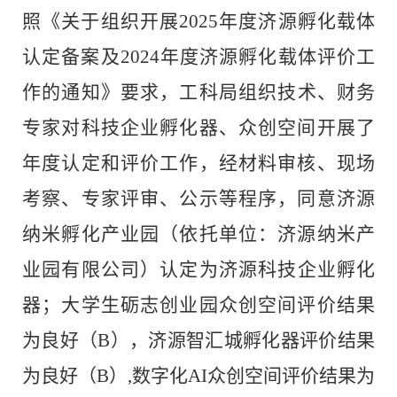
照
《关于
组织
开展
202
5
年度济源孵化
载体
认定备案及
2024
年度济源孵化载体评价工
作的通
知》
要求，
工科
局
组织
技术、财务
专家
对
科技企业孵化器、众创空间开展了
年度认定和
评价工作，
经
材料审核、现场
考察、
专家评审、公示等程序，同意
济源
纳米孵化产业园
（依托单位：
济源纳米产
业园有限公司
）
认定
为
济源科技企业孵化
器；
大学生砺志创业园众创空间评价结果
为
良好
（
B
），济源
智汇城孵化器
评价结果
为
良好
（
B
）
,
数字化
AI
众创空间评价结果为