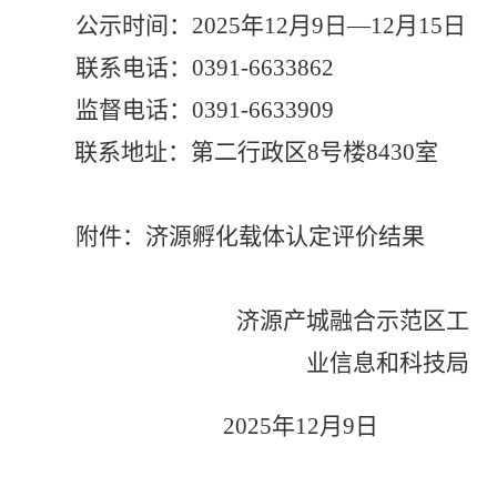
公示时间：
202
5
年
12
月
9
日
—
12
月
15
日
联系电话：
0391-
6633862
监督电话：
0391-6633909
联系地址：第二行政区
8
号楼
8430
室
附件：济源孵化载体认定评价结果
济源产城融合示范区工
业信息和科技局
202
5
年
12
月
9
日