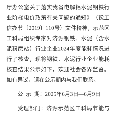
厅办公室关于落实我省电解铝水泥钢铁行
业阶梯电价政策有关问题的通知》（豫工
信办节〔
2019
〕
110
号）文件精神，示范区
工科
局
组织专家对济源钢铁、水泥（含水
泥粉磨站）行业企业
202
4
年度能耗情况进
行了核查，现将钢铁、水泥行业企业能耗
核查结果公示如下，欢迎社会各界监督。
如有异议，请在公示期内与我们联系。
公
示
期：
202
5
年
6
月
3
日
—
6
月
9
日
受理部门：济源示范区工科
局
节能与