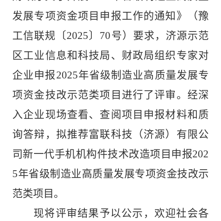
发展专项资金项目申报工作的通知
》
（豫
工信联规
〔
202
5
〕
70
号
）要求，
济源示范
区工业
信息和科技局、财政局
组织专家对
企业
申报
202
5
年省级制造业高质量发展专
项资金
技改示范类项目
进行了评审
。
经
深
入企业现场
查看
、查阅项目申报材料和
质
询答辩，
拟推荐
富联科技（济源）有限公
司新一代手机机构件技术改造项目
申报
202
5
年省级制造业高质量发展专项资金
技改示
范类
项目
。
现将评审结果予以公示，欢迎社会各